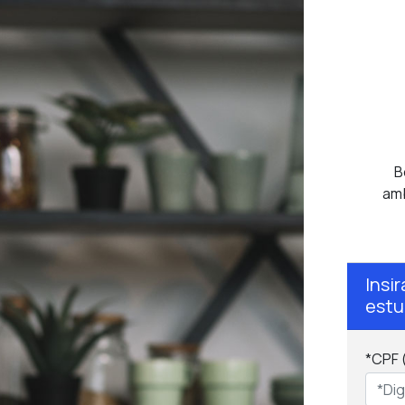
B
amb
Insi
estu
*CPF 