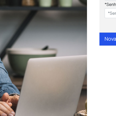
*Sen
Nova