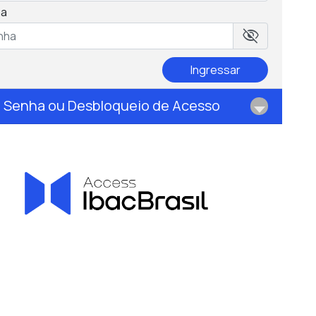
ha
visibility_off
Ingressar
 Senha ou Desbloqueio de Acesso