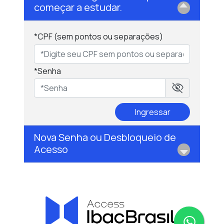
começar a estudar.
*CPF (sem pontos ou separações)
*Senha
visibility_off
Ingressar
Nova Senha ou Desbloqueio de
Acesso